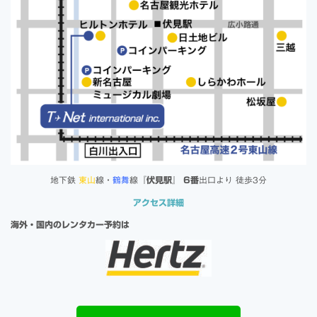
地下鉄
東山
線・
鶴舞
線『
伏見駅
』
6番
出口より 徒歩3分
アクセス詳細
海外・国内のレンタカー予約は