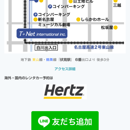
地下鉄
東山
線・
鶴舞
線『
伏見駅
』
6番
出口より 徒歩3分
アクセス詳細
海外・国内のレンタカー予約は