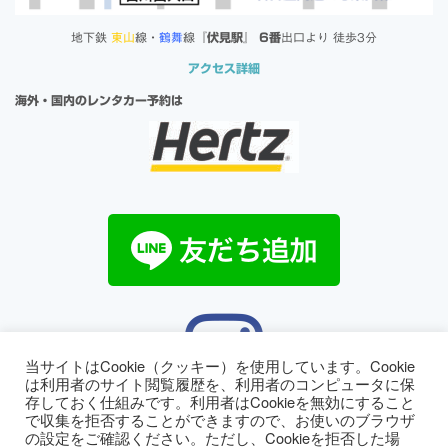
地下鉄
東山
線・
鶴舞
線『
伏見駅
』
6番
出口より 徒歩3分
アクセス詳細
海外・国内のレンタカー予約は
当サイトはCookie（クッキー）を使用しています。Cookie
は利用者のサイト閲覧履歴を、利用者のコンピュータに保
存しておく仕組みです。利用者はCookieを無効にすること
で収集を拒否することができますので、お使いのブラウザ
HOME
｜
お知らせ
｜
コラム
｜
個人情報保護方針
の設定をご確認ください。ただし、Cookieを拒否した場