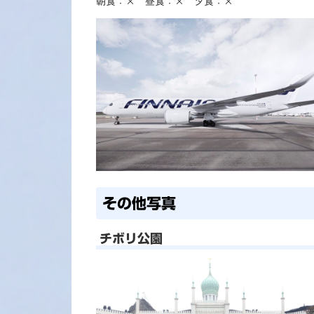
朝食：× 昼食：× 夕食：×
その他写真
チボリ公園